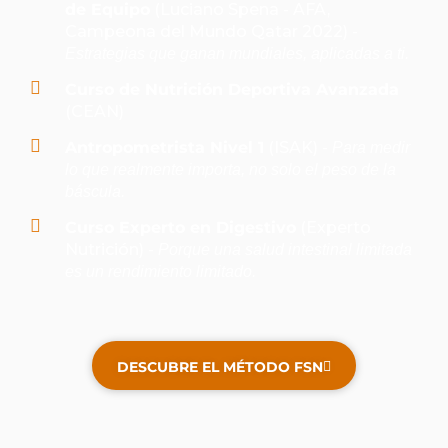
de Equipo
(Luciano Spena - AFA,
Campeona del Mundo Qatar 2022) -
Estrategias que ganan mundiales, aplicadas a ti.
Curso de Nutrición Deportiva Avanzada
(CEAN)
Antropometrista Nivel 1
(ISAK) -
Para medir
lo que realmente importa, no solo el peso de la
báscula.
Curso Experto en Digestivo
(Experto
Nutrición) -
Porque una salud intestinal limitada
es un rendimiento limitado.
DESCUBRE EL MÉTODO FSN