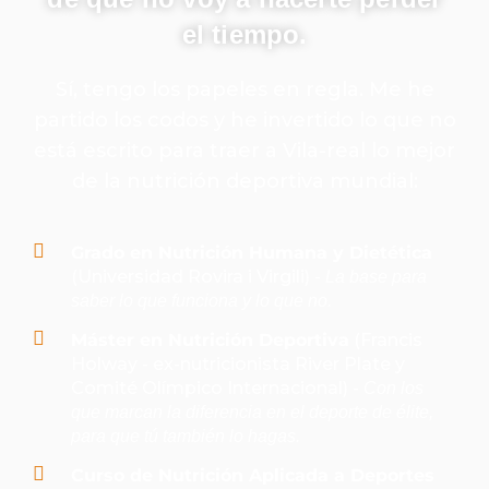
el tiempo.
Sí, tengo los papeles en regla. Me he
partido los codos y he invertido lo que no
está escrito para traer a Vila-real lo mejor
de la nutrición deportiva mundial:
Grado en Nutrición Humana y Dietética
(Universidad Rovira i Virgili) -
La base para
saber lo que funciona y lo que no.
Máster en Nutrición Deportiva
(Francis
Holway - ex-nutricionista River Plate y
Comité Olímpico Internacional) -
Con los
que marcan la diferencia en el deporte de élite,
para que tú también lo hagas.
Curso de Nutrición Aplicada a Deportes